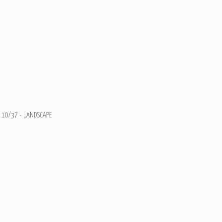
10/37 - LANDSCAPE
Ajouter un commentaire
Email
Nom