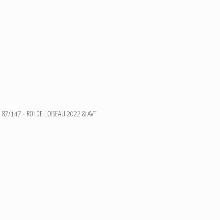
87/147 - ROI DE L'OISEAU 2022 & AVT
Roi de l'Oiseau 2018 - L
Ajouter un commentaire
Email