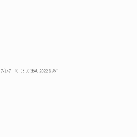
7/147 - ROI DE L'OISEAU 2022 & AVT
Ajouter un commentaire
Email
Nom