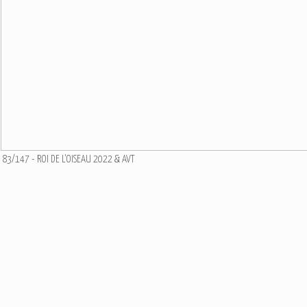
83/147 - ROI DE L'OISEAU 2022 & AVT
Roi de l'Oiseau 2019 - L
Ajouter un commentaire
Email