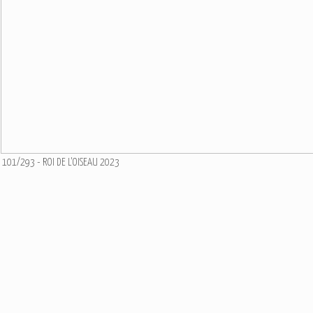
101/293 - ROI DE L'OISEAU 2023
Ajouter un commentaire
Email
Nom