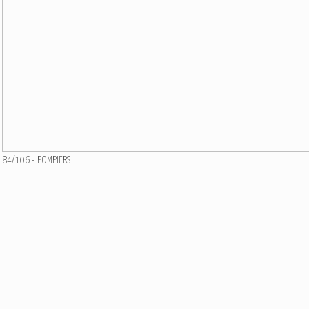
84/106 - POMPIERS
Ajouter un commentaire
Email
Nom