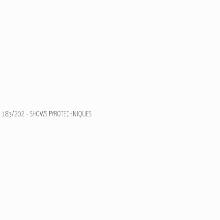
183/202 - SHOWS PYROTECHNIQUES
Feux d'artifices du 31 Ju
Ajouter un commentaire
Email