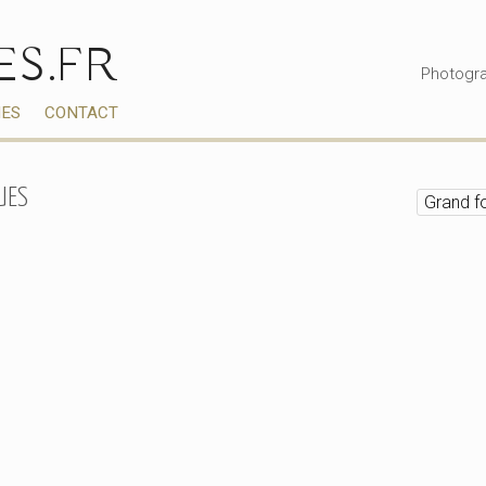
ES.FR
Photogra
IES
CONTACT
UES
Grand f