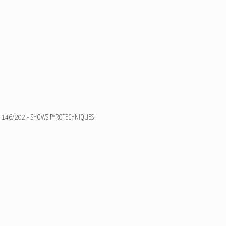
146/202 - SHOWS PYROTECHNIQUES
Feux d'artifices du 06 A
Ajouter un commentaire
Email