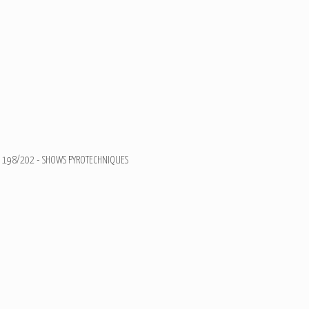
198/202 - SHOWS PYROTECHNIQUES
Feux d'artifices du 14 Ju
Ajouter un commentaire
Email